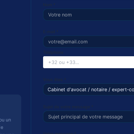
Nom *
E-mail *
Téléphone
Vous êtes *
Sujet de votre message *
 ou un
de
Votre message *