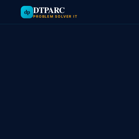
DTPARC
dp
PROBLEM SOLVER IT
Aller
au
contenu