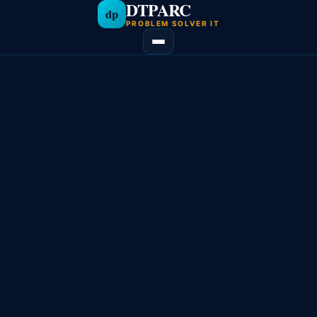
DTPARC
dp
PROBLEM SOLVER IT
Aller
au
contenu